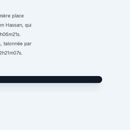
mière place
im Hassan, qui
 2h06m21s.
, talonnée par
 2h21m07s.