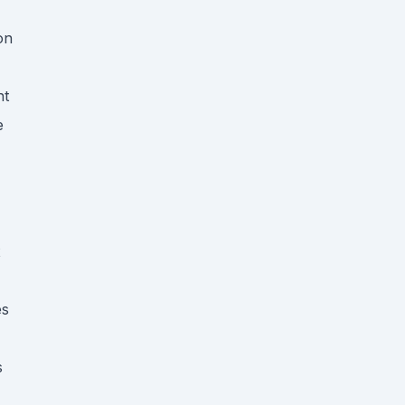
on
nt
e
x
es
s