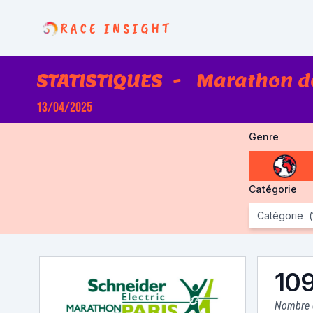
Race Insight
STATISTIQUES
-
Marathon de
13/04/2025
Genre
choose gen
Catégorie
Catégorie
(
10
Nombre d