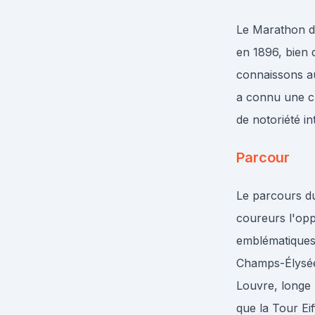
Le Marathon de
en 1896, bien 
connaissons au
a connu une cr
de notoriété in
Parcour
Le parcours du
coureurs l'opp
emblématiques 
Champs-Élysées
Louvre, longe 
que la Tour Eif