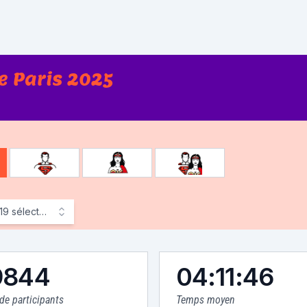
 Paris 2025
der
19
sélectionné
)
9844
04:11:46
e participants
Temps moyen