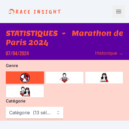
Race Insight
Open
STATISTIQUES
-
Marathon de
Paris 2024
07/04/2024
Historique
→
Genre
choose gender
Catégorie
Catégorie
(
13
sélectionné
)