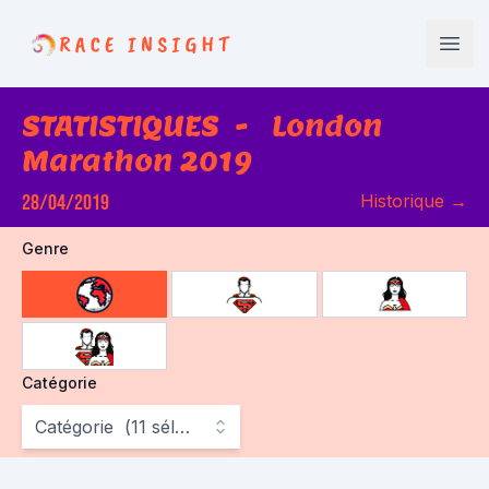
Race Insight
Open
STATISTIQUES
-
London
Marathon 2019
28/04/2019
Historique
→
Genre
choose gender
Catégorie
Catégorie
(
11
sélectionné
)