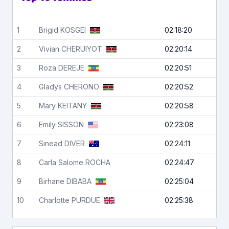
1
Brigid
KOSGEI
02:18:20
2
Vivian
CHERUIYOT
02:20:14
3
Roza
DEREJE
02:20:51
4
Gladys
CHERONO
02:20:52
5
Mary
KEITANY
02:20:58
6
Emily
SISSON
02:23:08
7
Sinead
DIVER
02:24:11
8
Carla Salome
ROCHA
02:24:47
9
Birhane
DIBABA
02:25:04
10
Charlotte
PURDUE
02:25:38