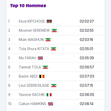
Top 10 Hommes
1
Eliud
KIPCHOGE
02:02:37
2
Mosinet
GEREMEW
02:02:55
3
Mule
WASIHUN
02:03:16
4
Tola Shura
KITATA
02:05:01
5
Mo
FARAH
02:05:39
6
Tamirat
TOLA
02:06:57
7
Bashir
ABDI
02:07:03
8
Leul
GEBRESILASIE
02:07:15
9
Yassine
RACHIK
02:08:05
10
Callum
HAWKINS
02:08:14