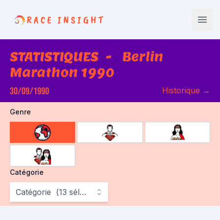
Race Insight
Open
STATISTIQUES
-
Berlin
Marathon 1990
30/09/1990
Historique
→
Genre
choose gender
Catégorie
Catégorie
(
13
sélectionné
)