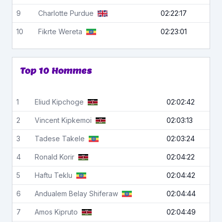
9
Charlotte
Purdue
02:22:17
10
Fikrte
Wereta
02:23:01
Top 10 Hommes
1
Eliud
Kipchoge
02:02:42
2
Vincent
Kipkemoi
02:03:13
3
Tadese
Takele
02:03:24
4
Ronald
Korir
02:04:22
5
Haftu
Teklu
02:04:42
6
Andualem Belay
Shiferaw
02:04:44
7
Amos
Kipruto
02:04:49