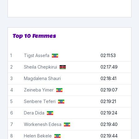
Top 10 Femmes
1
Tigst
Assefa
02:11:53
2
Sheila
Chepkirui
02:17:49
3
Magdalena
Shauri
02:18:41
4
Zeineba
Yimer
02:19:07
5
Senbere
Teferi
02:19:21
6
Dera
Dida
02:19:24
7
Workenesh
Edesa
02:19:40
8
Helen
Bekele
02:19:44