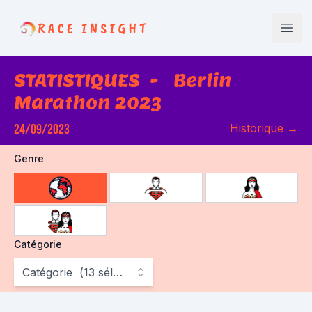
Race Insight
Open
STATISTIQUES
-
Berlin
Marathon 2023
24/09/2023
Historique
→
Genre
choose gender
Catégorie
Catégorie
(
13
sélectionné
)